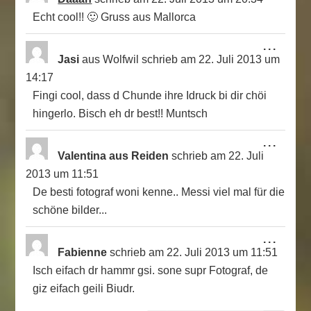
EIN
Echt cool!! 🙂 Gruss aus Mallorca
DIE
...
MET
Jasi
aus
Wolfwil
schrieb am
22. Juli 2013
um
EIN
14:17
Fingi cool, dass d Chunde ihre Idruck bi dir chöi
hingerlo. Bisch eh dr best!! Muntsch
DIE
...
MET
Valentina aus Reiden
schrieb am
22. Juli
EIN
2013
um
11:51
De besti fotograf woni kenne.. Messi viel mal für die
schöne bilder...
DIE
...
MET
Fabienne
schrieb am
22. Juli 2013
um
11:51
EIN
Isch eifach dr hammr gsi. sone supr Fotograf, de
giz eifach geili Biudr.