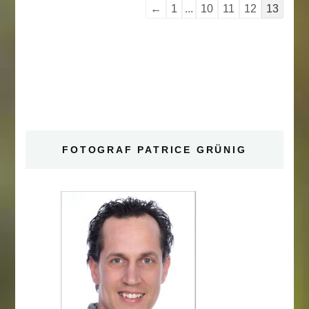
Navigation
←
1
...
10
11
12
13
der
Gästebuchliste
FOTOGRAF PATRICE GRÜNIG