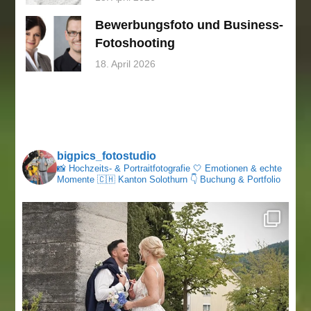
Bewerbungsfoto und Business-
Fotoshooting
18. April 2026
bigpics_fotostudio
📸 Hochzeits- & Portraitfotografie
🤍 Emotionen & echte
Momente
🇨🇭 Kanton Solothurn
👇 Buchung & Portfolio